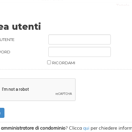
ea utenti
UTENTE
WORD
RICORDAMI
0
a
9
n
amministratore di condominio
? Clicca
qui
per chiedere inform