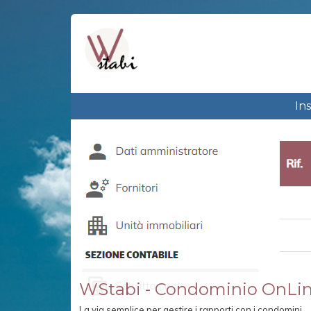
In
WStabi - Condominio OnLi
La via semplice per gestire i rapporti con i condomini