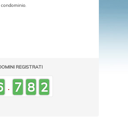
7
i condominio.
0
6
9
0
5
8
9
0
4
7
8
9
3
OMINI REGISTRATI
6
7
8
2
.
5
6
7
1
4
5
6
0