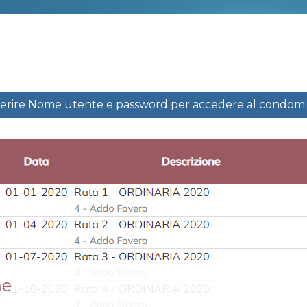
serire Nome utente e password per accedere al condomi
ne