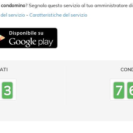
8
n
condomino
? Segnala questo servizio al tuo amministratore d
el servizio
-
Caratteristiche del servizio
7
6
0
5
9
4
8
ATI
COND
3
7
2
6
1
5