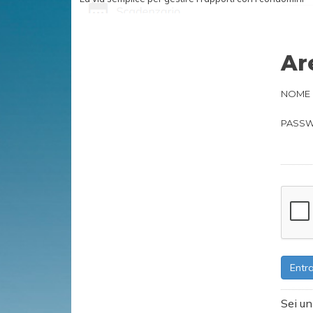
Ar
NOME 
PASS
0
9
0
8
9
7
Entr
8
6
Sei u