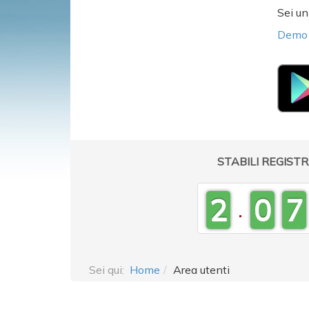
7
5
Sei u
Demo d
6
4
5
3
0
4
2
9
3
1
8
STABILI REGISTR
2
0
7
.
1
6
Sei qui:
Home
Area utenti
0
5